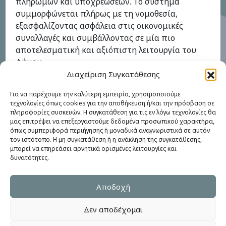
πληρωμών και υποχρεώσεων. Το σύστημα
συμμορφώνεται πλήρως με τη νομοθεσία,
εξασφαλίζοντας ασφάλεια στις οικονομικές
συναλλαγές και συμβάλλοντας σε μία πιο
αποτελεσματική και αξιόπιστη λειτουργία του
Δήμου.
Διαχείριση Συγκατάθεσης
Για να παρέχουμε την καλύτερη εμπειρία, χρησιμοποιούμε
τεχνολογίες όπως cookies για την αποθήκευση ή/και την πρόσβαση σε
πληροφορίες συσκευών. Η συγκατάθεση για τις εν λόγω τεχνολογίες θα
μας επιτρέψει να επεξεργαστούμε δεδομένα προσωπικού χαρακτήρα,
όπως συμπεριφορά περιήγησης ή μοναδικά αναγνωριστικά σε αυτόν
τον ιστότοπο. Η μη συγκατάθεση ή η ανάκληση της συγκατάθεσης,
μπορεί να επηρεάσει αρνητικά ορισμένες λειτουργίες και
δυνατότητες.
© COPYRIGHT ΗΛΕΚΤΡΟΝΙΚΈΣ ΥΠΗΡΕΣΊΕΣ 2026
WEB
DEVELOPMENT BY
ΕΓΚΡΙΤΟΣ GROUP
| GRAPHICS
DESIGN BY
CIRCUS DESIGN STUDIO
Αποδοχή
Πολιτική Απορρήτου
Δεν αποδέχομαι